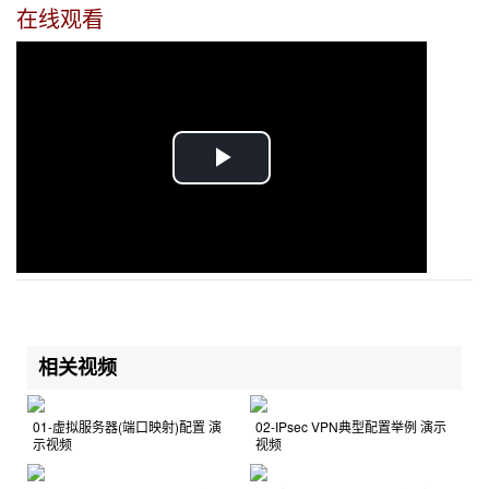
在线观看
P
l
a
y
相关视频
V
i
01-虚拟服务器(端口映射)配置 演
02-IPsec VPN典型配置举例 演示
示视频
视频
d