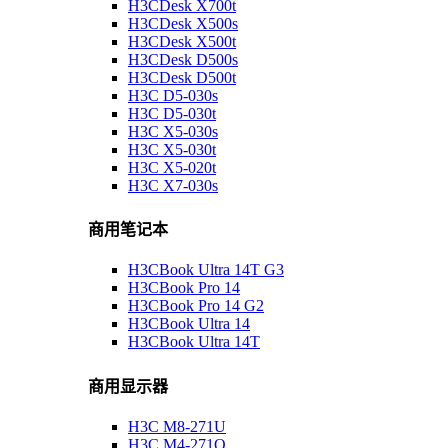
H3CDesk X700t
H3CDesk X500s
H3CDesk X500t
H3CDesk D500s
H3CDesk D500t
H3C D5-030s
H3C D5-030t
H3C X5-030s
H3C X5-030t
H3C X5-020t
H3C X7-030s
商用笔记本
H3CBook Ultra 14T G3
H3CBook Pro 14
H3CBook Pro 14 G2
H3CBook Ultra 14
H3CBook Ultra 14T
商用显示器
H3C M8-271U
H3C M4-271Q