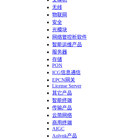
无线
物联网
安全
光模块
网络管控析软件
智能运维产品
服务器
存储
PON
ICG信息通信
EPCN网关
License Server
其它产品
智能终端
传输产品
云简网络
商用终端
AIGC
Aolynk产品