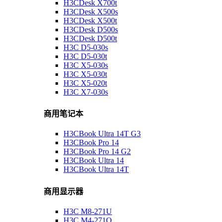
H3CDesk X700t
H3CDesk X500s
H3CDesk X500t
H3CDesk D500s
H3CDesk D500t
H3C D5-030s
H3C D5-030t
H3C X5-030s
H3C X5-030t
H3C X5-020t
H3C X7-030s
商用笔记本
H3CBook Ultra 14T G3
H3CBook Pro 14
H3CBook Pro 14 G2
H3CBook Ultra 14
H3CBook Ultra 14T
商用显示器
H3C M8-271U
H3C M4-271Q