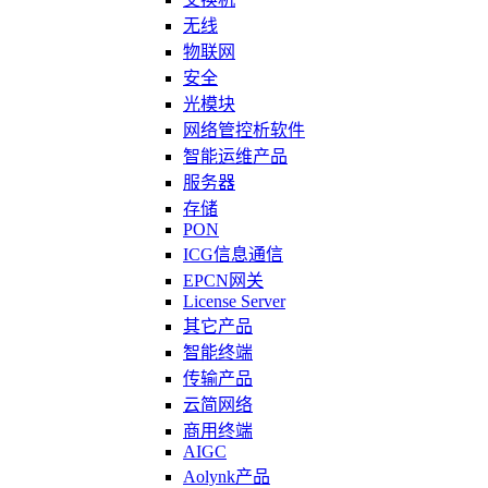
无线
物联网
安全
光模块
网络管控析软件
智能运维产品
服务器
存储
PON
ICG信息通信
EPCN网关
License Server
其它产品
智能终端
传输产品
云简网络
商用终端
AIGC
Aolynk产品