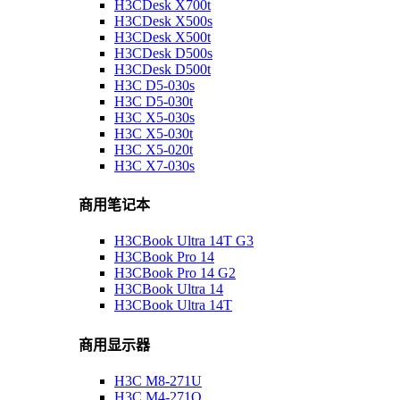
H3CDesk X700t
H3CDesk X500s
H3CDesk X500t
H3CDesk D500s
H3CDesk D500t
H3C D5-030s
H3C D5-030t
H3C X5-030s
H3C X5-030t
H3C X5-020t
H3C X7-030s
商用笔记本
H3CBook Ultra 14T G3
H3CBook Pro 14
H3CBook Pro 14 G2
H3CBook Ultra 14
H3CBook Ultra 14T
商用显示器
H3C M8-271U
H3C M4-271Q