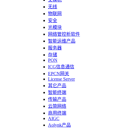
无线
物联网
安全
光模块
网络管控析软件
智能运维产品
服务器
存储
PON
ICG信息通信
EPCN网关
License Server
其它产品
智能终端
传输产品
云简网络
商用终端
AIGC
Aolynk产品