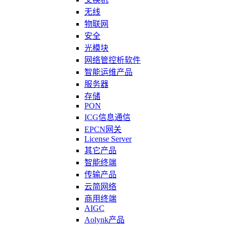
无线
物联网
安全
光模块
网络管控析软件
智能运维产品
服务器
存储
PON
ICG信息通信
EPCN网关
License Server
其它产品
智能终端
传输产品
云简网络
商用终端
AIGC
Aolynk产品