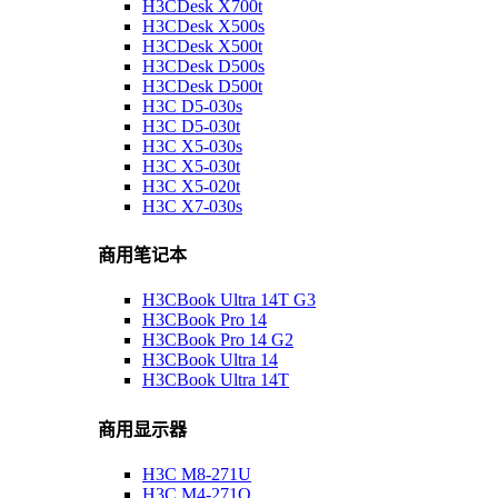
H3CDesk X700t
H3CDesk X500s
H3CDesk X500t
H3CDesk D500s
H3CDesk D500t
H3C D5-030s
H3C D5-030t
H3C X5-030s
H3C X5-030t
H3C X5-020t
H3C X7-030s
商用笔记本
H3CBook Ultra 14T G3
H3CBook Pro 14
H3CBook Pro 14 G2
H3CBook Ultra 14
H3CBook Ultra 14T
商用显示器
H3C M8-271U
H3C M4-271Q