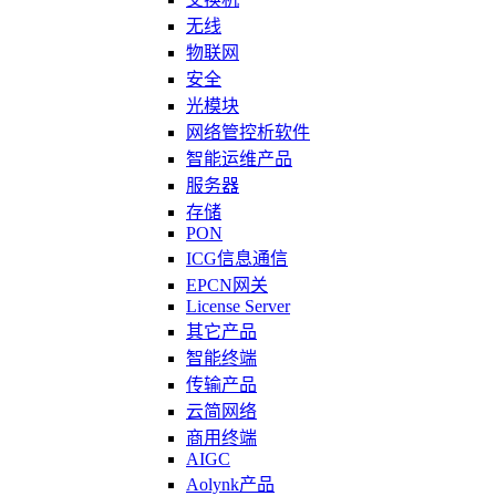
无线
物联网
安全
光模块
网络管控析软件
智能运维产品
服务器
存储
PON
ICG信息通信
EPCN网关
License Server
其它产品
智能终端
传输产品
云简网络
商用终端
AIGC
Aolynk产品