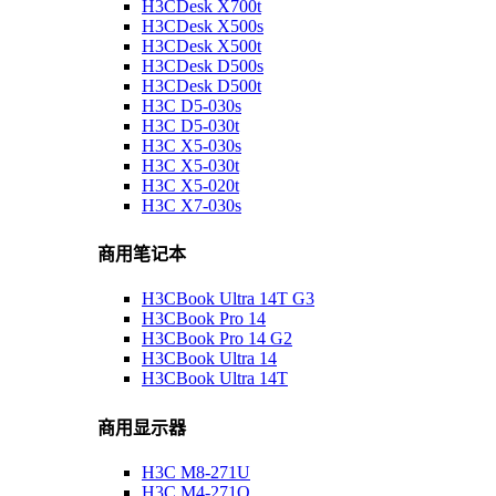
H3CDesk X700t
H3CDesk X500s
H3CDesk X500t
H3CDesk D500s
H3CDesk D500t
H3C D5-030s
H3C D5-030t
H3C X5-030s
H3C X5-030t
H3C X5-020t
H3C X7-030s
商用笔记本
H3CBook Ultra 14T G3
H3CBook Pro 14
H3CBook Pro 14 G2
H3CBook Ultra 14
H3CBook Ultra 14T
商用显示器
H3C M8-271U
H3C M4-271Q