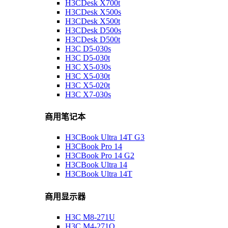
H3CDesk X700t
H3CDesk X500s
H3CDesk X500t
H3CDesk D500s
H3CDesk D500t
H3C D5-030s
H3C D5-030t
H3C X5-030s
H3C X5-030t
H3C X5-020t
H3C X7-030s
商用笔记本
H3CBook Ultra 14T G3
H3CBook Pro 14
H3CBook Pro 14 G2
H3CBook Ultra 14
H3CBook Ultra 14T
商用显示器
H3C M8-271U
H3C M4-271Q