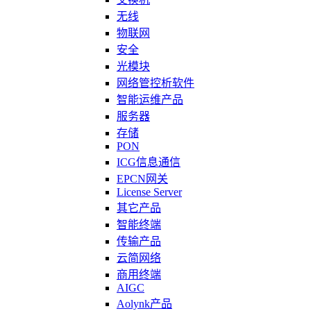
无线
物联网
安全
光模块
网络管控析软件
智能运维产品
服务器
存储
PON
ICG信息通信
EPCN网关
License Server
其它产品
智能终端
传输产品
云简网络
商用终端
AIGC
Aolynk产品