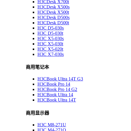
H3CDesk X700t
H3CDesk X500s
H3CDesk X500t
H3CDesk D500s
H3CDesk D500t
H3C D5-030s
H3C D5-030t
H3C X5-030s
H3C X5-030t
H3C X5-020t
H3C X7-030s
商用笔记本
H3CBook Ultra 14T G3
H3CBook Pro 14
H3CBook Pro 14 G2
H3CBook Ultra 14
H3CBook Ultra 14T
商用显示器
H3C M8-271U
H3C M4-271Q