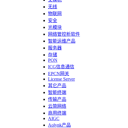
无线
物联网
安全
光模块
网络管控析软件
智能运维产品
服务器
存储
PON
ICG信息通信
EPCN网关
License Server
其它产品
智能终端
传输产品
云简网络
商用终端
AIGC
Aolynk产品