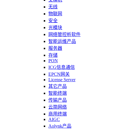
无线
物联网
安全
光模块
网络管控析软件
智能运维产品
服务器
存储
PON
ICG信息通信
EPCN网关
License Server
其它产品
智能终端
传输产品
云简网络
商用终端
AIGC
Aolynk产品