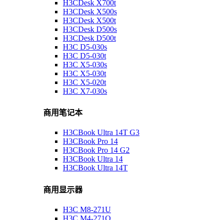
H3CDesk X700t
H3CDesk X500s
H3CDesk X500t
H3CDesk D500s
H3CDesk D500t
H3C D5-030s
H3C D5-030t
H3C X5-030s
H3C X5-030t
H3C X5-020t
H3C X7-030s
商用笔记本
H3CBook Ultra 14T G3
H3CBook Pro 14
H3CBook Pro 14 G2
H3CBook Ultra 14
H3CBook Ultra 14T
商用显示器
H3C M8-271U
H3C M4-271Q