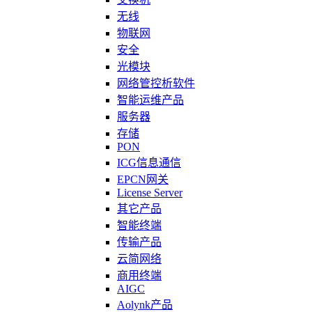
无线
物联网
安全
光模块
网络管控析软件
智能运维产品
服务器
存储
PON
ICG信息通信
EPCN网关
License Server
其它产品
智能终端
传输产品
云简网络
商用终端
AIGC
Aolynk产品