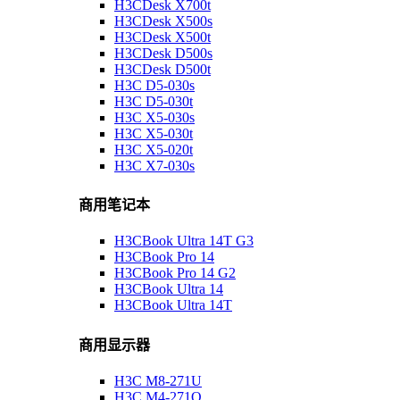
H3CDesk X700t
H3CDesk X500s
H3CDesk X500t
H3CDesk D500s
H3CDesk D500t
H3C D5-030s
H3C D5-030t
H3C X5-030s
H3C X5-030t
H3C X5-020t
H3C X7-030s
商用笔记本
H3CBook Ultra 14T G3
H3CBook Pro 14
H3CBook Pro 14 G2
H3CBook Ultra 14
H3CBook Ultra 14T
商用显示器
H3C M8-271U
H3C M4-271Q