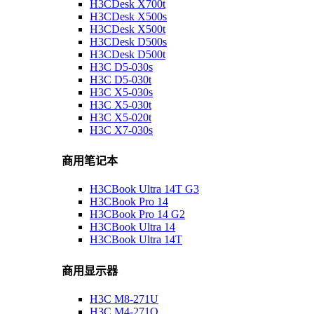
H3CDesk X700t
H3CDesk X500s
H3CDesk X500t
H3CDesk D500s
H3CDesk D500t
H3C D5-030s
H3C D5-030t
H3C X5-030s
H3C X5-030t
H3C X5-020t
H3C X7-030s
商用笔记本
H3CBook Ultra 14T G3
H3CBook Pro 14
H3CBook Pro 14 G2
H3CBook Ultra 14
H3CBook Ultra 14T
商用显示器
H3C M8-271U
H3C M4-271Q