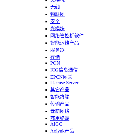
无线
物联网
安全
光模块
网络管控析软件
智能运维产品
服务器
存储
PON
ICG信息通信
EPCN网关
License Server
其它产品
智能终端
传输产品
云简网络
商用终端
AIGC
Aolynk产品