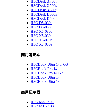
H3CDesk X700t
H3CDesk X500s
H3CDesk X500t
H3CDesk D500s
H3CDesk D500t
H3C D5-030s
H3C D5-030t
H3C X5-030s
H3C X5-030t
H3C X5-020t
H3C X7-030s
商用笔记本
H3CBook Ultra 14T G3
H3CBook Pro 14
H3CBook Pro 14 G2
H3CBook Ultra 14
H3CBook Ultra 14T
商用显示器
H3C M8-271U
H3C M4-271Q