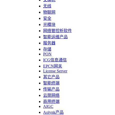
无线
物联网
安全
光模块
网络管控析软件
智能运维产品
服务器
存储
PON
ICG信息通信
EPCN网关
License Server
其它产品
智能终端
传输产品
云简网络
商用终端
AIGC
Aolynk产品