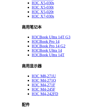
H3C X5-030s
H3C X5-030t
H3C X5-020t
H3C X7-030s
商用笔记本
H3CBook Ultra 14T G3
H3CBook Pro 14
H3CBook Pro 14 G2
H3CBook Ultra 14
H3CBook Ultra 14T
商用显示器
H3C M8-271U
H3C M4-271Q
H3C M4-271F
H3C M4-245F
H3C M4-242FD
配件