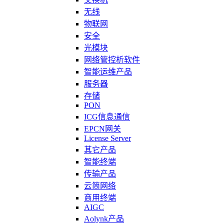
无线
物联网
安全
光模块
网络管控析软件
智能运维产品
服务器
存储
PON
ICG信息通信
EPCN网关
License Server
其它产品
智能终端
传输产品
云简网络
商用终端
AIGC
Aolynk产品