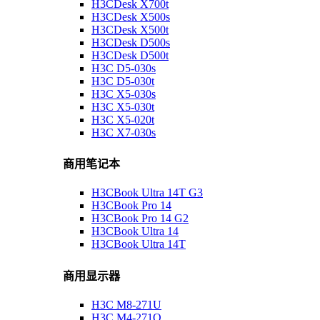
H3CDesk X700t
H3CDesk X500s
H3CDesk X500t
H3CDesk D500s
H3CDesk D500t
H3C D5-030s
H3C D5-030t
H3C X5-030s
H3C X5-030t
H3C X5-020t
H3C X7-030s
商用笔记本
H3CBook Ultra 14T G3
H3CBook Pro 14
H3CBook Pro 14 G2
H3CBook Ultra 14
H3CBook Ultra 14T
商用显示器
H3C M8-271U
H3C M4-271Q