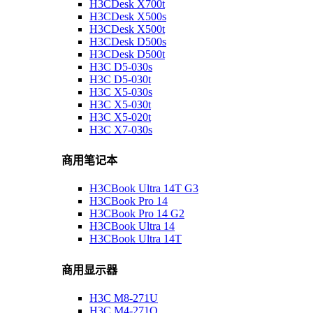
H3CDesk X700t
H3CDesk X500s
H3CDesk X500t
H3CDesk D500s
H3CDesk D500t
H3C D5-030s
H3C D5-030t
H3C X5-030s
H3C X5-030t
H3C X5-020t
H3C X7-030s
商用笔记本
H3CBook Ultra 14T G3
H3CBook Pro 14
H3CBook Pro 14 G2
H3CBook Ultra 14
H3CBook Ultra 14T
商用显示器
H3C M8-271U
H3C M4-271Q