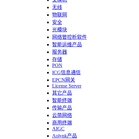
无线
物联网
安全
光模块
网络管控析软件
智能运维产品
服务器
存储
PON
ICG信息通信
EPCN网关
License Server
其它产品
智能终端
传输产品
云简网络
商用终端
AIGC
Aolynk产品