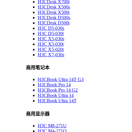
H3CDesk X700t
H3CDesk X500s
H3CDesk X500t
H3CDesk D500s
H3CDesk D500t
H3C D5-030s
H3C D5-030t
H3C X5-030s
H3C X5-030t
H3C X5-020t
H3C X7-030s
商用笔记本
H3CBook Ultra 14T G3
H3CBook Pro 14
H3CBook Pro 14 G2
H3CBook Ultra 14
H3CBook Ultra 14T
商用显示器
H3C M8-271U
H3C M4-271Q