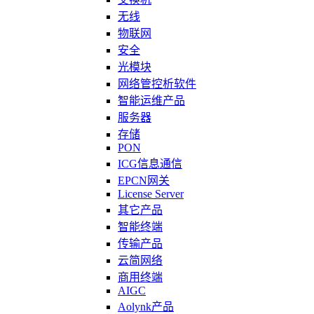
无线
物联网
安全
光模块
网络管控析软件
智能运维产品
服务器
存储
PON
ICG信息通信
EPCN网关
License Server
其它产品
智能终端
传输产品
云简网络
商用终端
AIGC
Aolynk产品