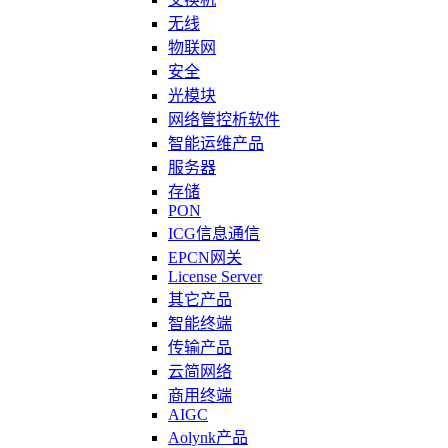
无线
物联网
安全
光模块
网络管控析软件
智能运维产品
服务器
存储
PON
ICG信息通信
EPCN网关
License Server
其它产品
智能终端
传输产品
云简网络
商用终端
AIGC
Aolynk产品