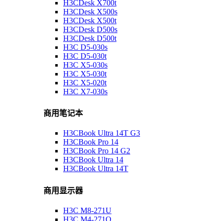
H3CDesk X700t
H3CDesk X500s
H3CDesk X500t
H3CDesk D500s
H3CDesk D500t
H3C D5-030s
H3C D5-030t
H3C X5-030s
H3C X5-030t
H3C X5-020t
H3C X7-030s
商用笔记本
H3CBook Ultra 14T G3
H3CBook Pro 14
H3CBook Pro 14 G2
H3CBook Ultra 14
H3CBook Ultra 14T
商用显示器
H3C M8-271U
H3C M4-271Q