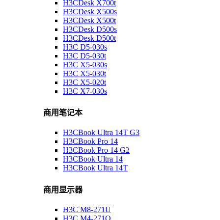
H3CDesk X700t
H3CDesk X500s
H3CDesk X500t
H3CDesk D500s
H3CDesk D500t
H3C D5-030s
H3C D5-030t
H3C X5-030s
H3C X5-030t
H3C X5-020t
H3C X7-030s
商用笔记本
H3CBook Ultra 14T G3
H3CBook Pro 14
H3CBook Pro 14 G2
H3CBook Ultra 14
H3CBook Ultra 14T
商用显示器
H3C M8-271U
H3C M4-271Q