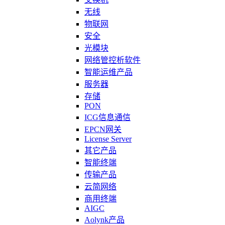
无线
物联网
安全
光模块
网络管控析软件
智能运维产品
服务器
存储
PON
ICG信息通信
EPCN网关
License Server
其它产品
智能终端
传输产品
云简网络
商用终端
AIGC
Aolynk产品