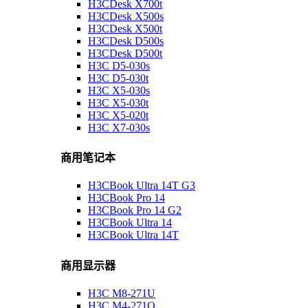
H3CDesk X700t
H3CDesk X500s
H3CDesk X500t
H3CDesk D500s
H3CDesk D500t
H3C D5-030s
H3C D5-030t
H3C X5-030s
H3C X5-030t
H3C X5-020t
H3C X7-030s
商用笔记本
H3CBook Ultra 14T G3
H3CBook Pro 14
H3CBook Pro 14 G2
H3CBook Ultra 14
H3CBook Ultra 14T
商用显示器
H3C M8-271U
H3C M4-271Q