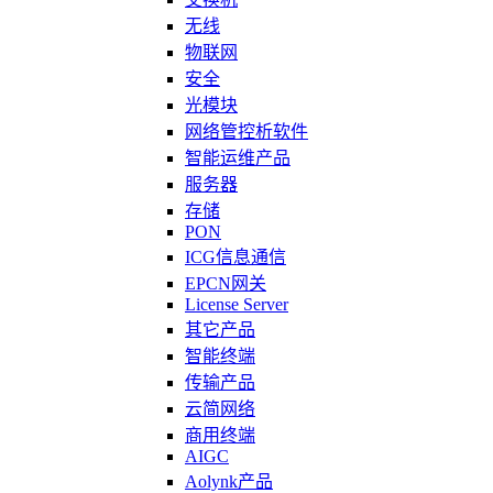
无线
物联网
安全
光模块
网络管控析软件
智能运维产品
服务器
存储
PON
ICG信息通信
EPCN网关
License Server
其它产品
智能终端
传输产品
云简网络
商用终端
AIGC
Aolynk产品