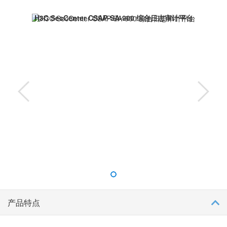
储、统计分析、快速查询，透过事件的表象真实地还原事件背后的
H3C SecCenter CSAP-SA-900 综合日志审计平台
信息，为用户提供真正可信赖的事件追责依据和业务运行的深度安
全。
产品特点