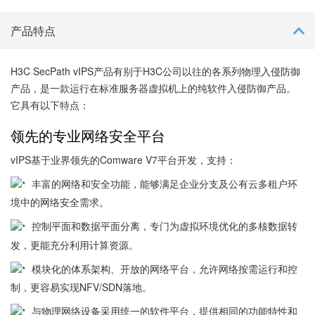
能安全策略，可以基于用户、应用、地区、域名等各种维度进行访
问控制，能够有效的保证网络的安全；支持一体化深度内容检测引
产品特点
擎，本地强大特征库+云端联动，可实现对入侵、病毒等行为检测和
防御；提供多种智能分析和管理手段，支持多种日志，提供网络管
H3C SecPath vIPS产品有别于H3C公司以往的各系列物理入侵防御
理监控，协助网络管理员完成网络的安全管理。
产品，是一款运行在标准服务器虚拟机上的纯软件入侵防御产品。
它具有以下特点：
H3C SecPath T5000-vIPS运行在标准服务器虚拟机中，根据不同
License，可以提供相应的功能、性能和使用期限，可以满足用户的
领先的专业网络安全平台
网络安全需求，系统结构如下图。
vIPS基于业界领先的Comware V7平台开发，支持：
图1-1 H3C SecPath T5000-vIPS架构图
丰富的网络和安全功能，能够满足企业分支及公有云多租户环
境中的网络安全需求。
控制平面和数据平面分离，专门为虚拟环境优化的多核数据转
发，更能充分利用计算资源。
模块化的体系架构、开放的网络平台，允许网络按需运行和控
制，更容易实现NFV/SDN落地。
与物理网络设备采用统一的软件平台，提供相同的功能特性和