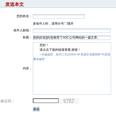
发送本文
您的姓名：
多收件人时，请用分号";"隔开
收件人邮箱：
标题：
您好！
请点击下面的链接查看,谢谢！
--
卓越超群，新华三S12500X-AF系瀇交瀂瀊荣获”年度瀀
瀏卓越奖”
内容：
验证码：