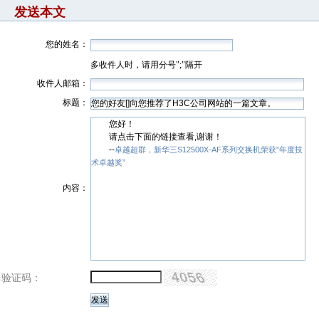
发送本文
您的姓名：
多收件人时，请用分号";"隔开
收件人邮箱：
标题：
您好！
请点击下面的链接查看,谢谢！
--
卓越超群，新华三S12500X-AF系列交换机荣获”年度技
术卓越奖”
内容：
验证码：