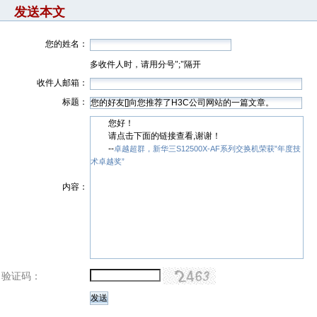
发送本文
您的姓名：
多收件人时，请用分号";"隔开
收件人邮箱：
标题：
您好！
请点击下面的链接查看,谢谢！
--
卓越超群，新华三S12500X-AF系列交换机荣获”年度技
术卓越奖”
内容：
验证码：