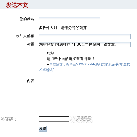
发送本文
您的姓名：
多收件人时，请用分号";"隔开
收件人邮箱：
标题：
您好！
请点击下面的链接查看,谢谢！
--
卓越超群，新华三S12500X-AF系列交换机荣获”年度技
术卓越奖”
内容：
验证码：