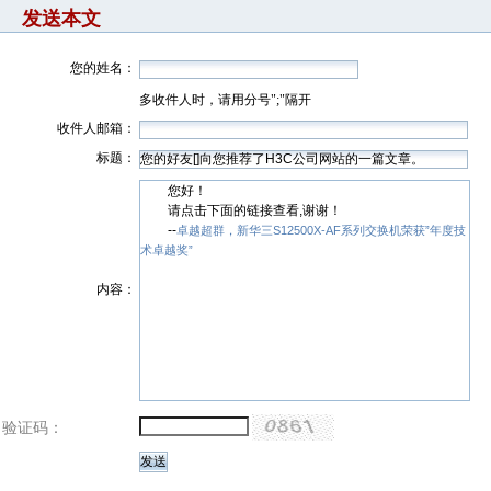
发送本文
您的姓名：
多收件人时，请用分号";"隔开
收件人邮箱：
标题：
您好！
请点击下面的链接查看,谢谢！
--
卓越超群，新华三S12500X-AF系列交换机荣获”年度技
术卓越奖”
内容：
验证码：