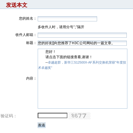
发送本文
您的姓名：
多收件人时，请用分号";"隔开
收件人邮箱：
标题：
您好！
请点击下面的链接查看,谢谢！
--
卓越超群，新华三S12500X-AF系列交换机荣获”年度技
术卓越奖”
内容：
验证码：